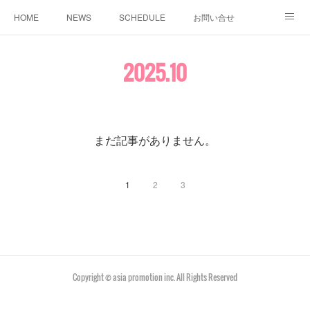
HOME
NEWS
SCHEDULE
お問い合せ
MUSIC
REGULATION
PROFILE
2025
.
10
まだ記事がありません。
1
2
3
Copyright © asia promotion inc. All Rights Reserved