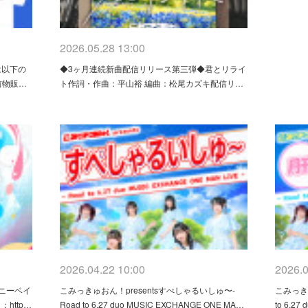
2026.05.28 13:00
は以下の
◆3ヶ月連続新曲配信リリース第三弾◆君とリライ
0前物販…
ト作詞・作曲：平山裕 編曲：松尾カズキ配信リ…
2026.04.22 10:00
2026.0
ニーベイ
こみっきゅおん！presentsすぺしゃるいしゅ〜-
こみっきゅ
http…
Road to 6.27 duo MUSIC EXCHANGE ONE MA…
to 6.27