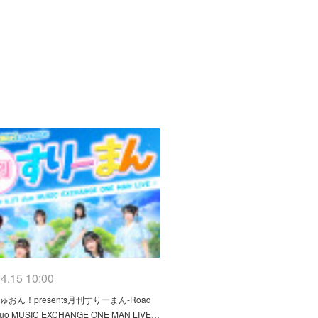
4.15 10:00
おん！presents月刊すりーまん-Road
 duo MUSIC EXCHANGE ONE MAN LIVE…