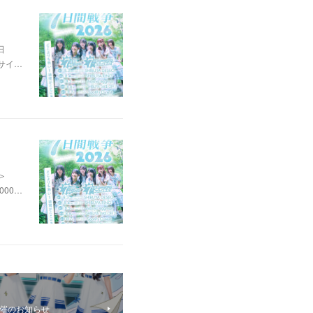
日
キサイ…
＞
,000…
演開催のお知らせ