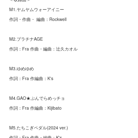
M1.ヤムヤムウォーアイニー
作詞・作曲・ 編曲：Rockwell
M2.プラチナAGE
作詞：Fra 作曲・編曲：辻久カオル
M3.ゆめゆめ
作詞：Fra 作編曲：K's
M4.GAO★ぷんでらめっチョ
作詞：Fra 作編曲：Kijibato
M5.たちこぎペダル(2024 ver.)
作詞：Fra 作曲・編曲：K's