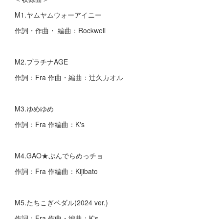
M1.ヤムヤムウォーアイニー
作詞・作曲・ 編曲：Rockwell
M2.プラチナAGE
作詞：Fra 作曲・編曲：辻久カオル
M3.ゆめゆめ
作詞：Fra 作編曲：K's
M4.GAO★ぷんでらめっチョ
作詞：Fra 作編曲：Kijibato
M5.たちこぎペダル(2024 ver.)
作詞：Fra 作曲・編曲：K's