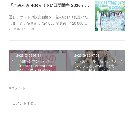
「こみっきゅおん！の7日間戦争 2026」詳細のお知らせ
通しチケットの販売価格を下記のとおり変更いた
しました。変更前：¥24,000 変更後：¥20,000…
2026.07.17 13:00
2023.03.05 05:31
2022.09.30 07:22
【1stワンマンライブ】
ガラスガール「新メンさん
『COMIQ ON! 1st ONE-
いらっしゃいvol.1」に彩
MAN LIVE 〜新展開〜』…
瀬ゆる、松永すみな登場
0
コメント